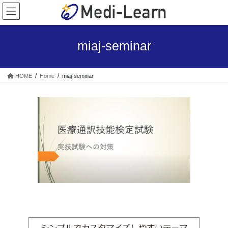
コ
ナ
ン
ビ
テ
ゲ
ン
ー
miaj-seminar
ツ
シ
へ
ョ
ス
ン
HOME
Home
miaj-seminar
キ
に
ッ
移
プ
動