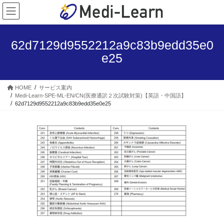
コ
ナ
ン
ビ
テ
ゲ
ン
ー
62d7129d9552212a9c83b9edd35e0
ツ
シ
e25
へ
ョ
ス
ン
キ
に
HOME
サービス案内
ッ
移
Medi-Learn-SPE-ML-EN/CN(医療通訳２次試験対策)【英語・中国語】
プ
動
62d7129d9552212a9c83b9edd35e0e25