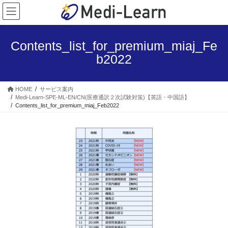
コ
ナ
ン
ビ
テ
ゲ
ン
ー
Contents_list_for_premium_miaj_Fe
ツ
シ
b2022
へ
ョ
ス
ン
キ
に
HOME
サービス案内
ッ
移
Medi-Learn-SPE-ML-EN/CN(医療通訳２次試験対策)【英語・中国語】
プ
動
Contents_list_for_premium_miaj_Feb2022