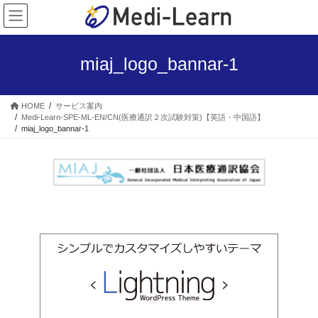
コ
ナ
ン
ビ
テ
ゲ
ン
ー
miaj_logo_bannar-1
ツ
シ
へ
ョ
ス
ン
HOME
サービス案内
キ
に
Medi-Learn-SPE-ML-EN/CN(医療通訳２次試験対策)【英語・中国語】
ッ
移
miaj_logo_bannar-1
プ
動