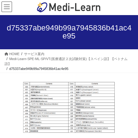
コ
ナ
ン
ビ
テ
ゲ
ン
ー
d75337abe949b99a7945836b41ac4
ツ
シ
e95
へ
ョ
ス
ン
キ
に
HOME
サービス案内
ッ
移
Medi-Learn-SPE-ML-SP/VT(医療通訳２次試験対策)【スペイン語】【ベトナム
プ
動
語】
d75337abe949b99a7945836b41ac4e95