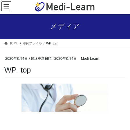
コ
ナ
ン
ビ
テ
ゲ
ン
ー
メディア
ツ
シ
へ
ョ
ス
ン
HOME
添付ファイル
WP_top
キ
に
ッ
移
プ
動
2020年8月4日
/ 最終更新日時 :
2020年8月4日
Medi-Learn
WP_top